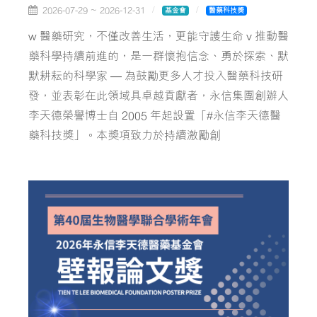
2026-07-29 ~ 2026-12-31
基金會
醫藥科技獎
w 醫藥研究，不僅改善生活，更能守護生命 v 推動醫
藥科學持續前進的，是一群懷抱信念、勇於探索、默
默耕耘的科學家 ― 為鼓勵更多人才投入醫藥科技研
發，並表彰在此領域具卓越貢獻者，永信集團創辦人
李天德榮譽博士自 2005 年起設置「#永信李天德醫
藥科技獎」。本獎項致力於持續激勵創