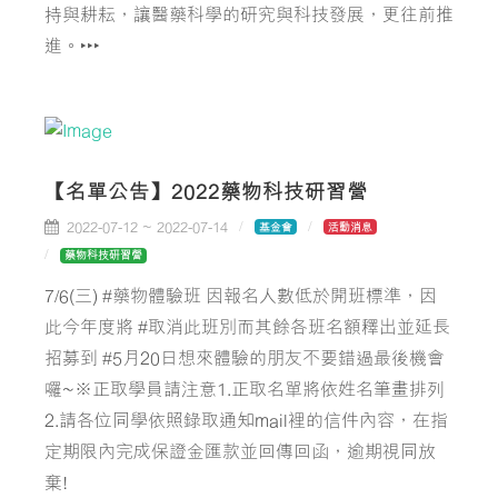
持與耕耘，讓醫藥科學的研究與科技發展，更往前推
進。‣‣‣
【名單公告】2022藥物科技研習營
2022-07-12 ~ 2022-07-14
基金會
活動消息
藥物科技研習營
7/6(三) #藥物體驗班 因報名人數低於開班標準，因
此今年度將 #取消此班別而其餘各班名額釋出並延長
招募到 #5月20日想來體驗的朋友不要錯過最後機會
囉~※正取學員請注意1.正取名單將依姓名筆畫排列
2.請各位同學依照錄取通知mail裡的信件內容，在指
定期限內完成保證金匯款並回傳回函，逾期視同放
棄!