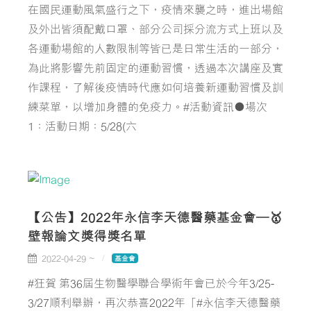
在國民運動風氣盛行之下，疫情來襲之時，進出場館
及外出皆須配戴口罩、部分公司採分流方式上班以及
各運動場館的人數限制等皆已是日常生活的一部分，
為此將影響先前固定的運動習慣，透過本次講座及實
作課程，了解後疫情時代應如何培養新運動習慣及訓
練菜單，以增加身體的免疫力。#活動資訊●場次
1：活動日期：5/28(六
【公告】2022年永信李天德醫藥基金會—🥇
壁報論文獎得獎名單
2022-04-29 ~
基金會
#狂賀 第36屆生物醫學聯合學術年會已於今年3/25-
3/27順利舉辦，再次恭喜2022年「#永信李天德醫藥