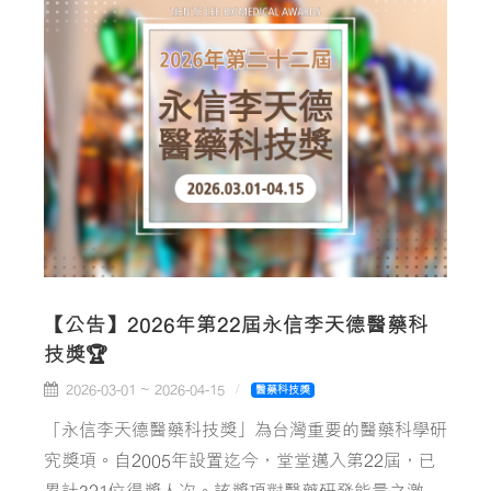
【公告】2026年第22屆永信李天德醫藥科
技獎🏆
2026-03-01 ~ 2026-04-15
醫藥科技獎
「永信李天德醫藥科技獎」為台灣重要的醫藥科學研
究獎項。自2005年設置迄今，堂堂邁入第22屆，已
累計321位得獎人次。該獎項對醫藥研發能量之激