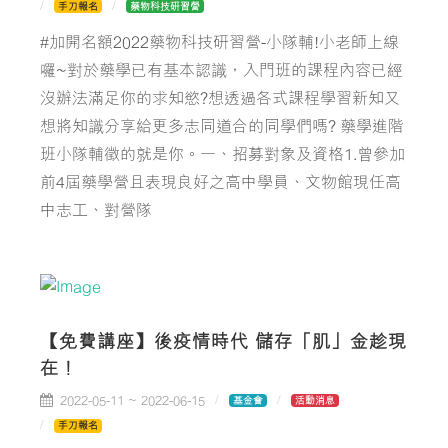
手刀報名
藥物科技研習營
#加開名額2022藥物科技研習營-小隊輔!小老師上線
囉~對於藥學已有基本認識，入門班的課程內容已經
沒辦法滿足你的求知慾?想透過各式課程學習新知又
想將知識分享給更多志同道合的同學們嗎? 藥學進階
班小隊輔徵的就是你。一、招募對象及資格1.曾參加
前4屆藥學營且表現良好之高中學員、文物館現任高
中志工、對營隊
【免費講座】後疫情時代 儲存「肌」金趁現
在！
2022-05-11 ~ 2022-06-15
基金會
活動消息
手刀報名