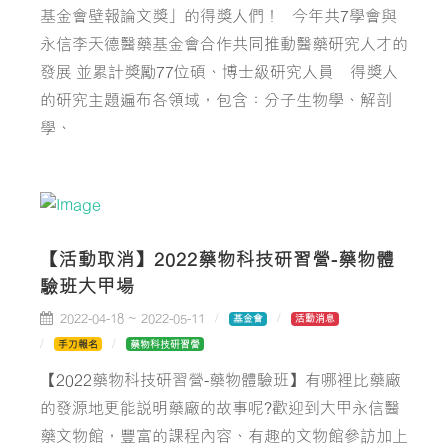
基金會壁報論文獎」的得獎人們！⠀今年共7學會與
永信李天德醫藥基金會合作共同推動醫藥研究人才的
發展 並累計獎勵77位碩、博士級研究人員 ⠀得獎人
的研究主題遍布各領域，包含：分子生物學、解剖
學、
【活動取消】2022藥物科技研習營-藥物體
驗班大甲場
2022-04-18 ~ 2022-05-11
基金會
活動消息
手刀報名
藥物科技研習營
【2022藥物科技研習營-藥物體驗班】有哪裡比藥廠
的發源地更能說明藥廠的故事呢?歡迎到大甲永信醫
藥文物館，豐富的課程內容、有趣的文物館參訪加上