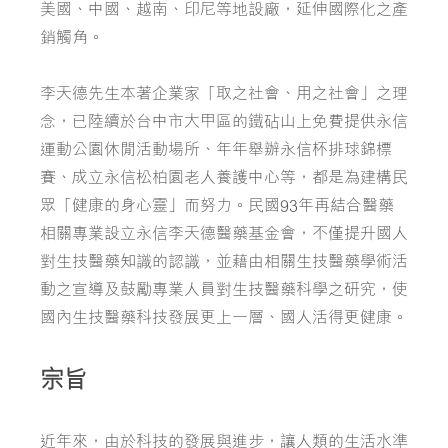
美國、中國、越南、印尼等地設廠，延伸國際化之產
銷觸角。
李天德先生本著企業家「取之社會、用之社會」之理
念，已陸續於台中市大甲區的鐵砧山上免費提供永信
運動公園休閒活動場所、年年舉辦永信杯排球錦標
賽、成立永信松柏園老人養護中心等，都是為建構民
眾「健康的身心靈」而努力。民國93年再結合醫藥
相關專業設立永信李天德醫藥基金會，不僅提升國人
對生技醫藥知識的認識，並藉由相關生技醫藥學術活
動之宣導及鼓勵專業人員對生技醫藥科學之研究，使
國內生技醫藥科技發展更上一層、國人活得更健康。
宗旨
近年來，由於科技的發展與進步，讓人類的生活水準